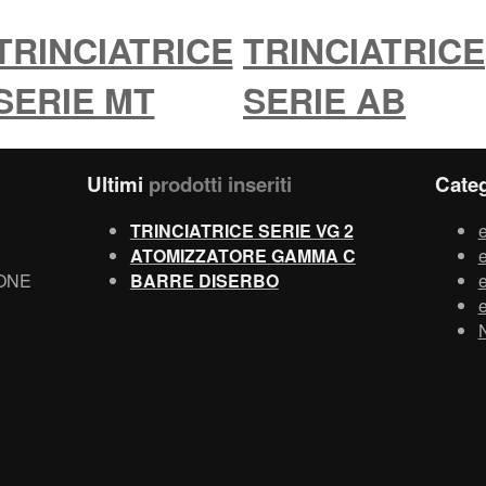
TRINCIATRICE
TRINCIATRICE
SERIE MT
SERIE AB
Ultimi
prodotti inseriti
Categ
TRINCIATRICE SERIE VG 2
e
ATOMIZZATORE GAMMA C
e
GONE
BARRE DISERBO
e
e