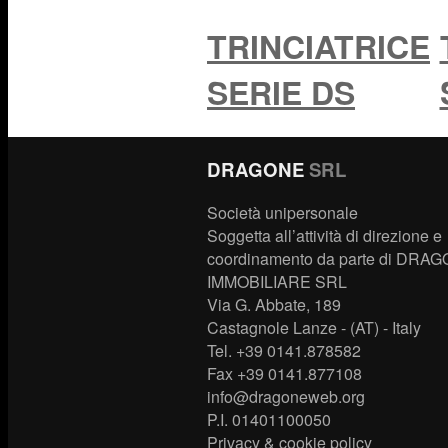
TRINCIATRICE
SERIE DS
DRAGONE
SRL
Società unipersonale
Soggetta all’attività di direzione e
coordinamento da parte di DRA
IMMOBILIARE SRL
Via G. Abbate, 189
Castagnole Lanze - (AT) - Italy
Tel. +39 0141.878582
Fax +39 0141.877108
info@dragoneweb.org
P.I. 01401100050
Privacy & cookie policy