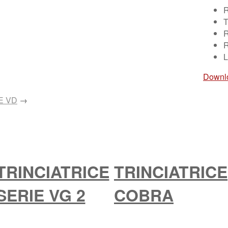
R
T
R
R
L
Downlo
E VD
→
TRINCIATRICE
TRINCIATRICE
SERIE VG 2
COBRA