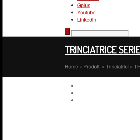
Gplus
Youtube
Linkedin
TRINCIATRICE SERI
Home
»
Prodotti
»
Trinciatrici
»
TR