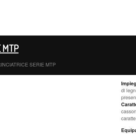
E MTP
INCIATRICE SERIE MTP
Impie
di legn
presen
Caratt
casson
caratte
Equip