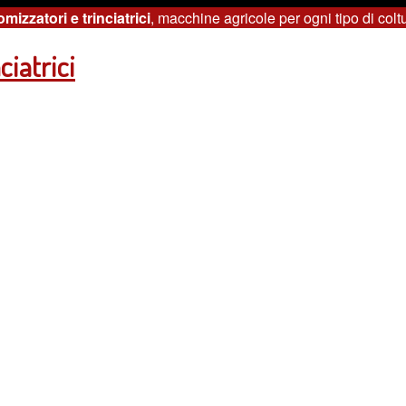
omizzatori e trinciatrici
, macchine agricole per ogni tipo di colt