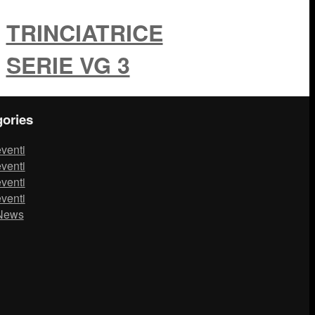
TRINCIATRICE
SERIE VG 3
ories
venti
venti
venti
venti
News