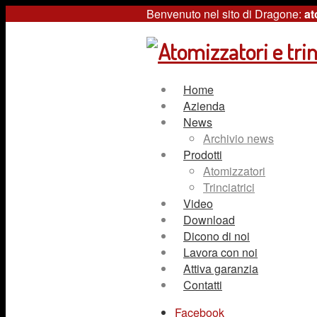
Benvenuto nel sito di Dragone:
at
Home
Azienda
News
Archivio news
Prodotti
Atomizzatori
Trinciatrici
Video
Download
Dicono di noi
Lavora con noi
Attiva garanzia
Contatti
Facebook