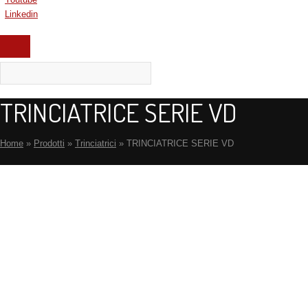
Linkedin
TRINCIATRICE SERIE VD
Home
»
Prodotti
»
Trinciatrici
»
TRINCIATRICE SERIE VD