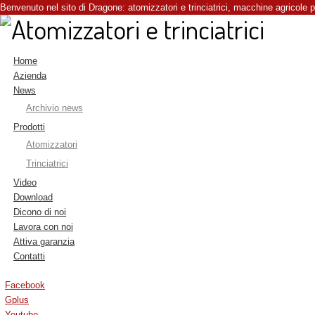
Benvenuto nel sito di Dragone:
atomizzatori e trinciatrici
, macchine agricole pe
Home
Azienda
News
Archivio news
Prodotti
Atomizzatori
Trinciatrici
Video
Download
Dicono di noi
Lavora con noi
Attiva garanzia
Contatti
Facebook
Gplus
Youtube