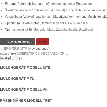
Extreme Rotorstabilität durch 60 mmdurchgehende Rotorachse
Überdimensionierte Stützwalze (245 mm Ø) für perfekte Bodenanpassung
Verstellbarer Auswurfkanal je nach Materialaufkommen und Mulchintensitä
Optional mit TWIN-Rotor (Hammerschlegel + TWIN-Messer)
Optimal geeignet für Getreide, Mais, Zwischenfrucht, Brachland
Download depliant
Video
←
BROYEUR MTP
(previous entry)
(next entry)
DISERBATRICE MECCANICA CR
→
Related Entries
MULCHGERÄT MODELL MTE
MULCHGERÄT MTL
MULCHGERÄT MODELL VX
RASENMÄHER MODELL “RE”