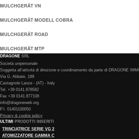
MULCHGERÄT VN
MULCHGERÄT MODELL COBRA
MULCHGERÄT ROAD
MULCHGERÄT MTP
DRAGONE
SRL
Società unipersonale
Soggetta all’attività di direzione e coordinamento da parte di DRAGONE I
Via G. Abbate, 189
Castagnole Lanze - (AT) - Italy
Tel. +39 0141.878582
Fax +39 0141.877108
info@dragoneweb.org
P.I. 01401100050
Privacy & cookie policy
ULTIMI
PRODOTTI INSERITI
TRINCIATRICE SERIE VG 2
ATOMIZZATORE GAMMA C