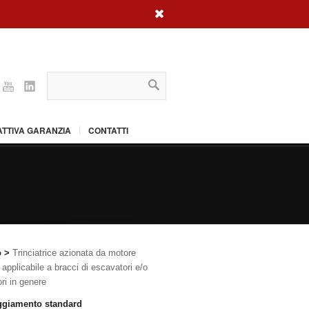
x
ebook
Gplus
Youtube
Linkedin
ATTIVA GARANZIA
CONTATTI
o
>
Trinciatrice azionata da motore
o applicabile a bracci di escavatori e/o
ori in genere
giamento standard