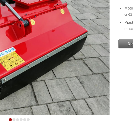
Moto
GR3 
Piast
macc
Do
1
2
3
4
5
6