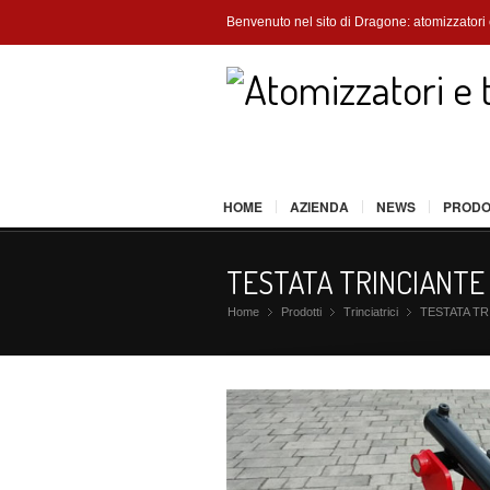
Benvenuto nel sito di Dragone:
atomizzatori e
HOME
AZIENDA
NEWS
PRODO
TESTATA TRINCIANTE
Home
Prodotti
»
Trinciatrici
»
TESTATA TR
»