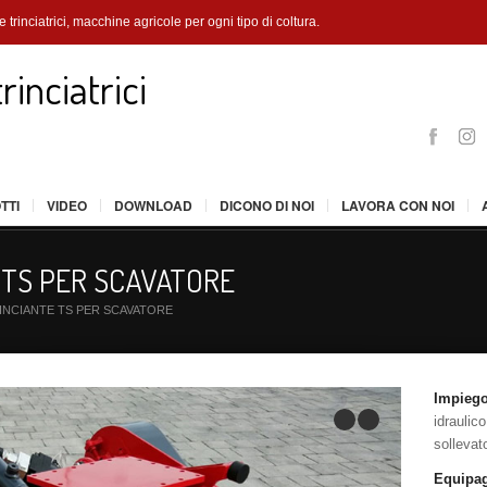
 trinciatrici
, macchine agricole per ogni tipo di coltura.
Fac
TTI
VIDEO
DOWNLOAD
DICONO DI NOI
LAVORA CON NOI
 TS PER SCAVATORE
INCIANTE TS PER SCAVATORE
Impieg
previous
next
idraulic
sollevat
Equipag