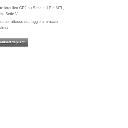
re idraulico GR2 su Serie L, LP e MTL,
su Serie V
ra per attacco staffaggio al braccio
hina
wnload depliant