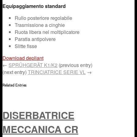
Equipaggiamento standard
Rullo posteriore regolabile
Trasmissione a cinghie
Ruota libera nel moltiplicatore
Paratia antipolvere
Slitte fisse
Download depliant
←
SPRÜHGERÄT K1/K2
(previous entry)
(next entry)
TRINCIATRICE SERIE VL
→
Related Entries
DISERBATRICE
MECCANICA CR