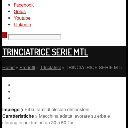
Facebook
Gplus
Youtube
Linkedin
TRINCIATRICE SERIE MTL
Home
»
Prodotti
»
Trinciatrici
»
TRINCIATRICE SERIE MTL
Impiego
>
Erba, rami di piccole dimensioni
Caratteristiche
>
Macchina adatta lavorare su erba e
sterpaglie per trattori da 30 a 50 Cv