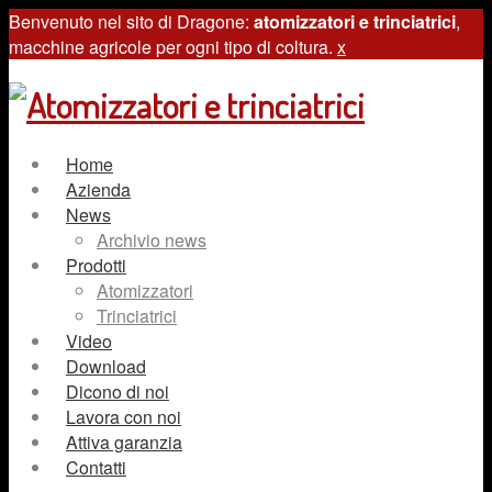
Benvenuto nel sito di Dragone:
atomizzatori e trinciatrici
,
macchine agricole per ogni tipo di coltura.
x
Home
Azienda
News
Archivio news
Prodotti
Atomizzatori
Trinciatrici
Video
Download
Dicono di noi
Lavora con noi
Attiva garanzia
Contatti