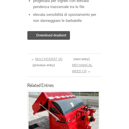
progettata per vigneti con elevata
pendenza trasversale tra le file
elevata sensibilità di spostamento per
non danneggiare le barbatelle
Download depliant
←
MULCHGERÄT VD
(next entry)
(previous entry)
MECHANICAL
WEED CR
→
Related Entries