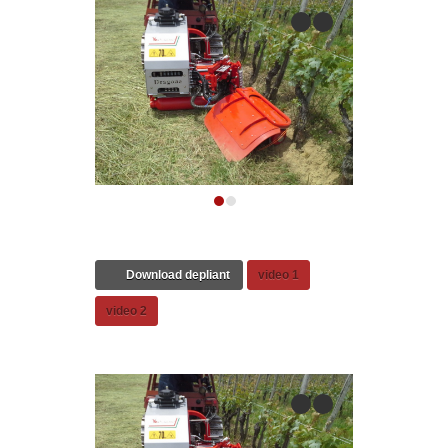
previous
next
1
2
Download depliant
video 1
video 2
previous
next