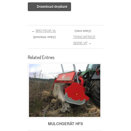
Download depliant
←
BROYEUR VL
(next entry)
(previous entry)
TRINCIATRICE
SERIE VP
→
Related Entries
MULCHGERÄT HFS