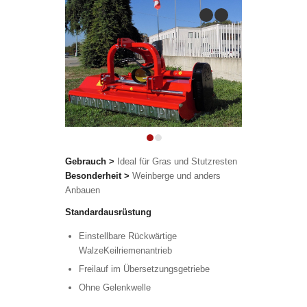
previous
next
1
2
Gebrauch
>
Ideal für Gras und Stutzresten
Besonderheit
>
Weinberge und anders
Anbauen
Standardausrüstung
Einstellbare Rückwärtige
WalzeKeilriemenantrieb
Freilauf im Übersetzungsgetriebe
Ohne Gelenkwelle