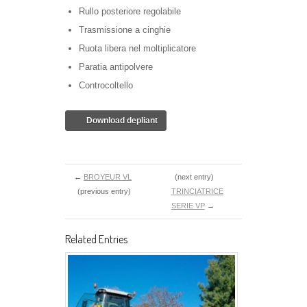
Rullo posteriore regolabile
Trasmissione a cinghie
Ruota libera nel moltiplicatore
Paratia antipolvere
Controcoltello
Download depliant
←
BROYEUR VL
(next entry)
(previous entry)
TRINCIATRICE
SERIE VP
→
Related Entries