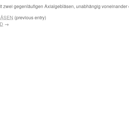
t zwei gegenläufigen Axialgebläsen, unabhängig voneinander e
LÄSEN
(previous entry)
ED
→