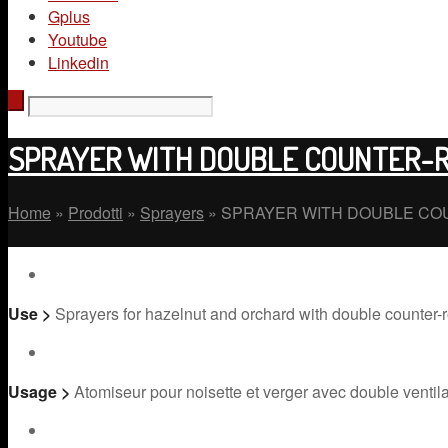
Gplus
Youtube
Linkedin
SPRAYER WITH DOUBLE COUNTER-R
Home
»
Prodotti
»
Sprayers
»
SPRAYER WITH DOUBLE CO
Use
>
Sprayers for hazelnut and orchard with double counter-ro
Usage
>
Atomiseur pour noisette et verger avec double ventila