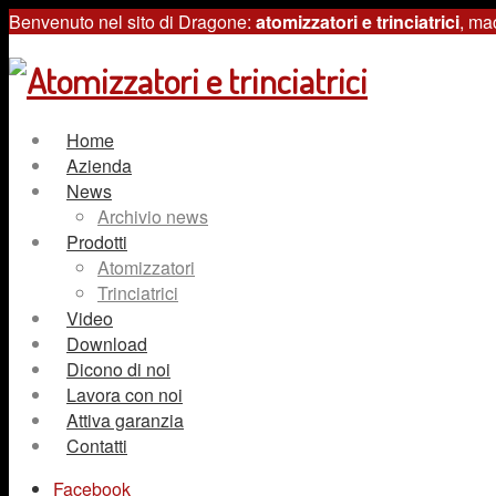
Benvenuto nel sito di Dragone:
atomizzatori e trinciatrici
, ma
Home
Azienda
News
Archivio news
Prodotti
Atomizzatori
Trinciatrici
Video
Download
Dicono di noi
Lavora con noi
Attiva garanzia
Contatti
Facebook